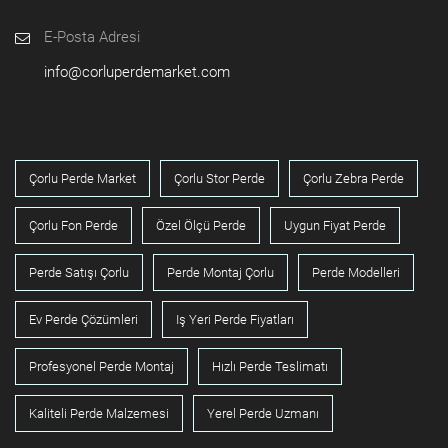
E-Posta Adresi
info@corluperdemarket.com
Çorlu Perde Market
Çorlu Stor Perde
Çorlu Zebra Perde
Çorlu Fon Perde
Özel Ölçü Perde
Uygun Fiyat Perde
Perde Satışı Çorlu
Perde Montaj Çorlu
Perde Modelleri
Ev Perde Çözümleri
Iş Yeri Perde Fiyatları
Profesyonel Perde Montaj
Hızlı Perde Teslimatı
Kaliteli Perde Malzemesi
Yerel Perde Uzmanı