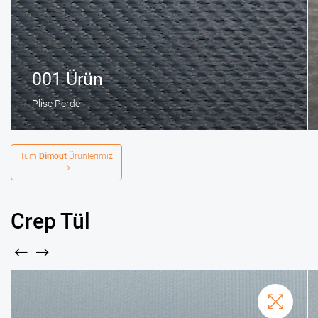
001 Ürün
Plise Perde
Tüm
Dimout
Ürünlerimiz
Crep Tül