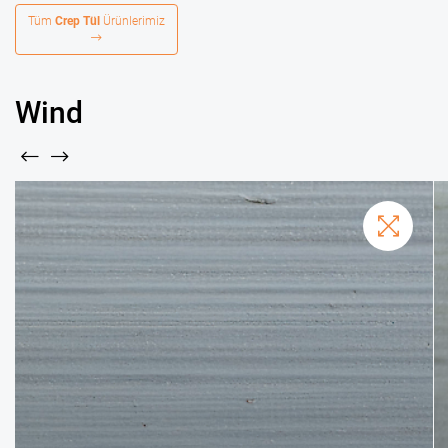
Tüm
Crep Tül
Ürünlerimiz
Wind