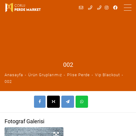
002
Anasayfa
Ürün Gruplarımız
Plise Perde
Vip Blackout
002
Fotograf Galerisi