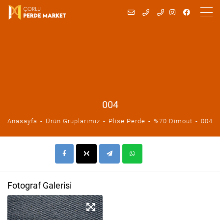
004
Anasayfa
Ürün Gruplarımız
Plise Perde
%70 Dimout
004
Fotograf Galerisi