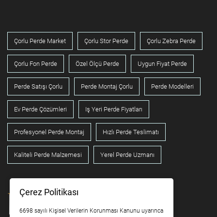
Çorlu Perde Market
Çorlu Stor Perde
Çorlu Zebra Perde
Çorlu Fon Perde
Özel Ölçü Perde
Uygun Fiyat Perde
Perde Satışı Çorlu
Perde Montaj Çorlu
Perde Modelleri
Ev Perde Çözümleri
Iş Yeri Perde Fiyatları
Profesyonel Perde Montaj
Hızlı Perde Teslimatı
Kaliteli Perde Malzemesi
Yerel Perde Uzmanı
Çerez Politikası
6698 sayılı Kişisel Verilerin Korunması Kanunu uyarınca