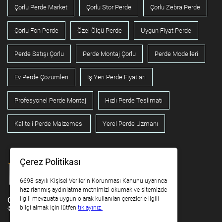
Çorlu Perde Market
Çorlu Stor Perde
Çorlu Zebra Perde
Çorlu Fon Perde
Özel Ölçü Perde
Uygun Fiyat Perde
Perde Satışı Çorlu
Perde Montaj Çorlu
Perde Modelleri
Ev Perde Çözümleri
Iş Yeri Perde Fiyatları
Profesyonel Perde Montaj
Hızlı Perde Teslimatı
Kaliteli Perde Malzemesi
Yerel Perde Uzmanı
Çerez Politikası
6698 sayılı Kişisel Verilerin Korunması Kanunu uyarınca
hazırlanmış aydınlatma metnimizi okumak ve sitemizde
ilgili mevzuata uygun olarak kullanılan çerezlerle ilgili
Çorlu Merde Market
bilgi almak için lütfen
tıklayınız.
© 2025 - Tüm hakları saklıdır.