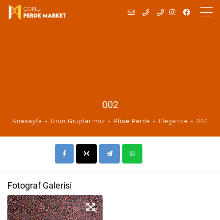
002
Anasayfa
Ürün Gruplarımız
Plise Perde
Elegance
002
Fotograf Galerisi