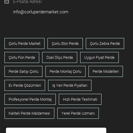
E-Posta Adresi
info@corluperdemarket.com
Çorlu Perde Market
Çorlu Stor Perde
Çorlu Zebra Perde
Çorlu Fon Perde
Özel Ölçü Perde
Uygun Fiyat Perde
Perde Satışı Çorlu
Perde Montaj Çorlu
Perde Modelleri
Ev Perde Çözümleri
Iş Yeri Perde Fiyatları
Profesyonel Perde Montaj
Hızlı Perde Teslimatı
Kaliteli Perde Malzemesi
Yerel Perde Uzmanı