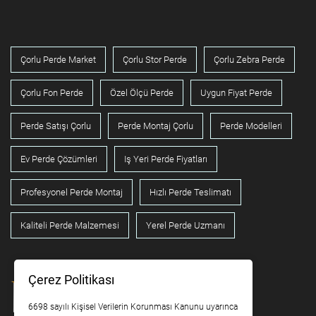
Çorlu Perde Market
Çorlu Stor Perde
Çorlu Zebra Perde
Çorlu Fon Perde
Özel Ölçü Perde
Uygun Fiyat Perde
Perde Satışı Çorlu
Perde Montaj Çorlu
Perde Modelleri
Ev Perde Çözümleri
Iş Yeri Perde Fiyatları
Profesyonel Perde Montaj
Hızlı Perde Teslimatı
Kaliteli Perde Malzemesi
Yerel Perde Uzmanı
Çerez Politikası
6698 sayılı Kişisel Verilerin Korunması Kanunu uyarınca