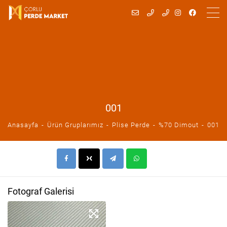
001
Anasayfa
Ürün Gruplarımız
Plise Perde
%70 Dimout
001
Fotograf Galerisi