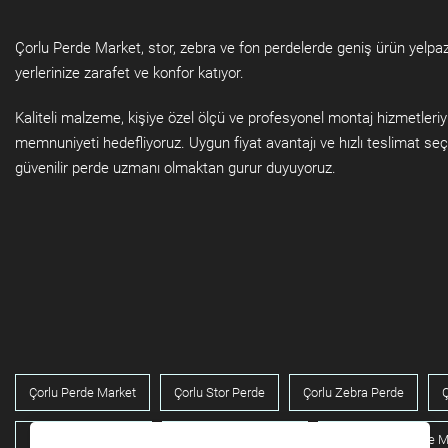
Çorlu Perde Market, stor, zebra ve fon perdelerde geniş ürün yelpa
yerlerinize zarafet ve konfor katıyor.
Kaliteli malzeme, kişiye özel ölçü ve profesyonel montaj hizmetleri
memnuniyeti hedefliyoruz. Uygun fiyat avantajı ve hızlı teslimat seç
güvenilir perde uzmanı olmaktan gurur duyuyoruz.
Çorlu Perde Market
Çorlu Stor Perde
Çorlu Zebra Perde
Ç
Ev Perde Çözümleri
Iş Yeri Perde Fiyatları
Profesyonel Perde M