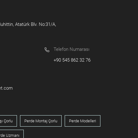
ittin, Atatürk Blv. No:31/A,
Telefon Numarası
+90 545 862 32 76
et.com
şı Çorlu
Perde Montaj Çorlu
Perde Modelleri
erde Uzmanı