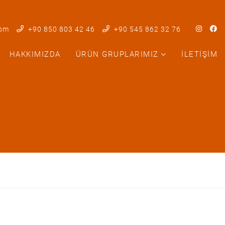
com
+90 850 803 42 46
+90 545 862 32 76
HAKKIMIZDA
ÜRÜN GRUPLARIMIZ
İLETIŞIM