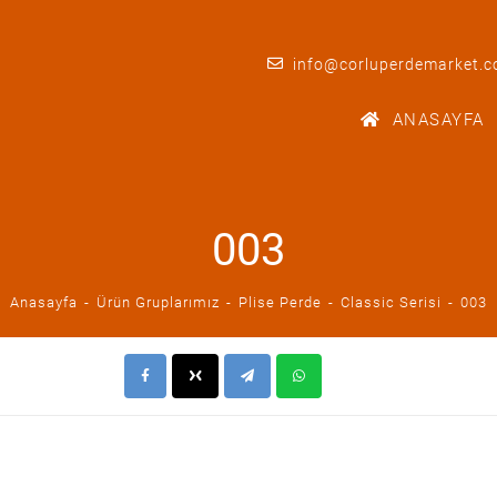
info@corluperdemarket.
ANASAYFA
003
Anasayfa
Ürün Gruplarımız
Plise Perde
Classic Serisi
003