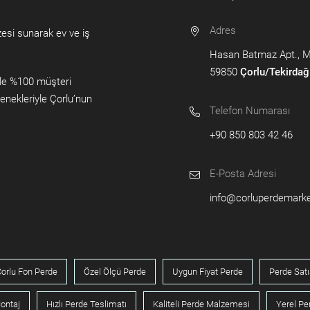
Adres
zesi sunarak ev ve iş
Hasan Batmaz Apt., Muh
59850
Çorlu/Tekirdağ
yle %100 müşteri
enekleriyle Çorlu’nun
Telefon Numarası
+90 850 803 42 46
E-Posta Adresi
info@corluperdemark
orlu Fon Perde
Özel Ölçü Perde
Uygun Fiyat Perde
Perde Satı
ontaj
Hızlı Perde Teslimatı
Kaliteli Perde Malzemesi
Yerel P