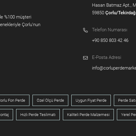
Hasan Batmaz Apt., Muh
59850
Çorlu/Tekirdağ
yle %100 müşteri
enekleriyle Çorlu’nun
Telefon Numarası
+90 850 803 42 46
E-Posta Adresi
info@corluperdemark
orlu Fon Perde
Özel Ölçü Perde
Uygun Fiyat Perde
Perde Satı
ontaj
Hızlı Perde Teslimatı
Kaliteli Perde Malzemesi
Yerel P