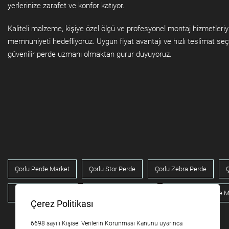
yerlerinize zarafet ve konfor katıyor.
Kaliteli malzeme, kişiye özel ölçü ve profesyonel montaj hizmetleri
memnuniyeti hedefliyoruz. Uygun fiyat avantajı ve hızlı teslimat seç
güvenilir perde uzmanı olmaktan gurur duyuyoruz.
Çorlu Perde Market
Çorlu Stor Perde
Çorlu Zebra Perde
Ç
Ev Perde Çözümleri
Iş Yeri Perde Fiyatları
Profesyonel Perde M
Çerez Politikası
6698 sayılı Kişisel Verilerin Korunması Kanunu uyarınca