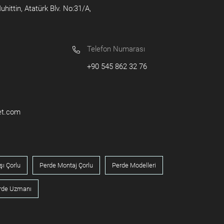
ittin, Atatürk Blv. No:31/A,
Telefon Numarası
+90 545 862 32 76
et.com
şı Çorlu
Perde Montaj Çorlu
Perde Modelleri
erde Uzmanı