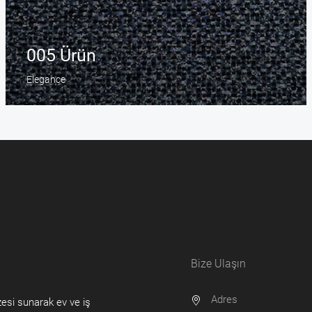
005 Ürün
Elegance
Bize Ulaşın
Adres
zesi sunarak ev ve iş