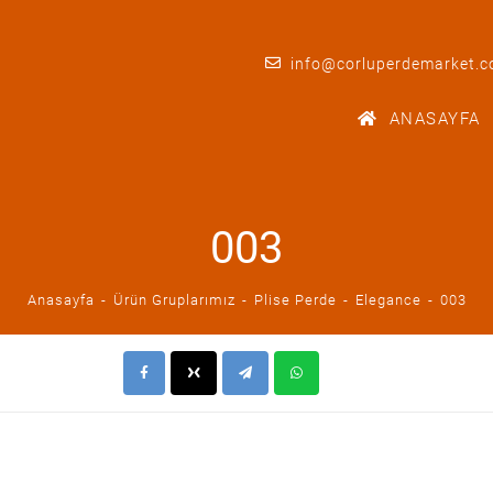
info@corluperdemarket.
ANASAYFA
003
Anasayfa
Ürün Gruplarımız
Plise Perde
Elegance
003