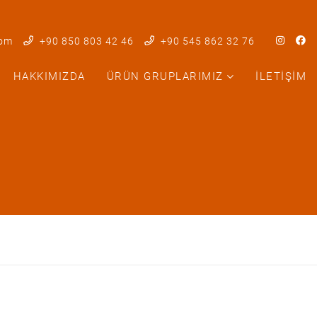
com
+90 850 803 42 46
+90 545 862 32 76
HAKKIMIZDA
ÜRÜN GRUPLARIMIZ
İLETIŞIM